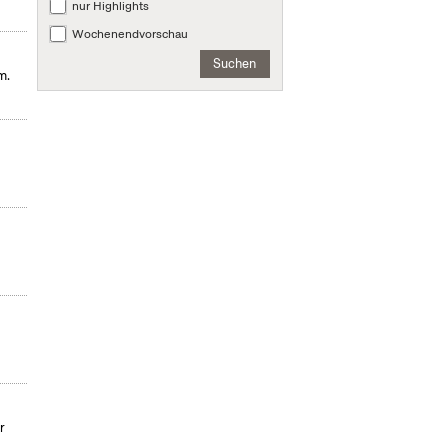
nur Highlights
Wochenendvorschau
Suchen
m.
r