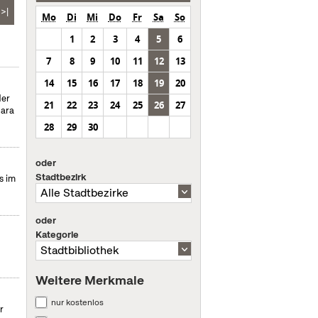
>|
Mo
Di
Mi
Do
Fr
Sa
So
1
2
3
4
5
6
7
8
9
10
11
12
13
14
15
16
17
18
19
20
der
21
22
23
24
25
26
27
para
28
29
30
oder
Stadtbezirk
s im
oder
Kategorie
Weitere Merkmale
nur kostenlos
r