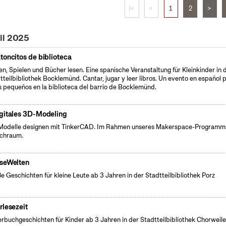
|<
<
1
2
>
il 2025
toncitos de biblioteca
en, Spielen und Bücher lesen. Eine spanische Veranstaltung für Kleinkinder in 
tteilbibliothek Bocklemünd. Cantar, jugar y leer libros. Un evento en español 
s pequeños en la biblioteca del barrio de Bocklemünd.
gitales 3D-Modeling
odelle designen mit TinkerCAD. Im Rahmen unseres Makerspace-Programm
chraum.
seWelten
e Geschichten für kleine Leute ab 3 Jahren in der Stadtteilbibliothek Porz
rlesezeit
erbuchgeschichten für Kinder ab 3 Jahren in der Stadtteilbibliothek Chorweile