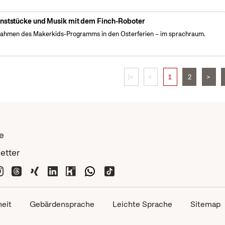
nststücke und Musik mit dem Finch-Roboter
ahmen des Makerkids-Programms in den Osterferien – im sprachraum.
|<
<
1
2
>
e
etter
heit
Gebärdensprache
Leichte Sprache
Sitemap