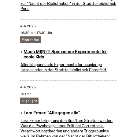
zur "Nacht der Bibliotheken" in der Stadtteilbibliothek
Porz.
4.4.2025
16:30 bis 17:30 Uhr
Eintritt frei
Mach MI(N)T! Spannende Experimente für
coole Kids
Allerlei spannende Experimente für neugierige
Hasenkinder in der Stadtteilbibliothek Ehrenfeld.
4.4.2025
19 Uhr
Highlight
Lara Ermer: "Alle gegen alle"
Lara Ermer bringt uns den Spaß am Streiten wieder:
Was die Psychologie über Political Correctness,
Verschwörungstheorien und andere Triggerpunkte
weiß. Im Rahmen von der "Nacht der Bibliotheken"