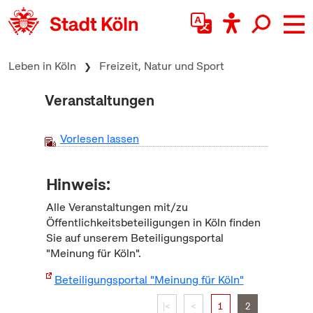
zum Inhalt springen
Leben in Köln
Freizeit, Natur und Sport
Veranstaltungen
Vorlesen lassen
Hinweis:
Alle Veranstaltungen mit/zu
Öffentlichkeitsbeteiligungen in Köln finden
Sie auf unserem Beteiligungsportal
"Meinung für Köln".
Beteiligungsportal "Meinung für Köln"
|<
<
1
2