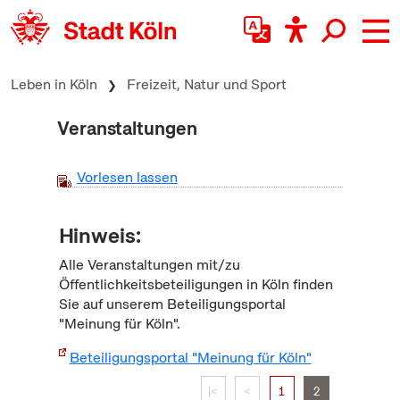
zum Inhalt springen
Leben in Köln
Freizeit, Natur und Sport
Veranstaltungen
Vorlesen lassen
Hinweis:
Alle Veranstaltungen mit/zu
Öffentlichkeitsbeteiligungen in Köln finden
Sie auf unserem Beteiligungsportal
"Meinung für Köln".
Beteiligungsportal "Meinung für Köln"
|<
<
1
2