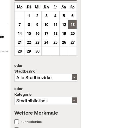
Mo
Di
Mi
Do
Fr
Sa
So
1
2
3
4
5
6
7
8
9
10
11
12
13
14
15
16
17
18
19
20
von
21
22
23
24
25
26
27
28
29
30
oder
Stadtbezirk
oder
Kategorie
Weitere Merkmale
nur kostenlos