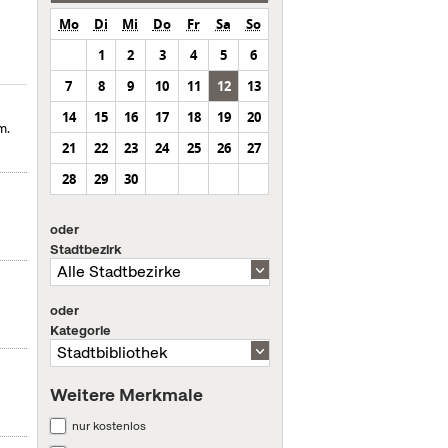
Mo
Di
Mi
Do
Fr
Sa
So
1
2
3
4
5
6
7
8
9
10
11
12
13
14
15
16
17
18
19
20
m.
21
22
23
24
25
26
27
28
29
30
oder
Stadtbezirk
oder
Kategorie
Weitere Merkmale
nur kostenlos