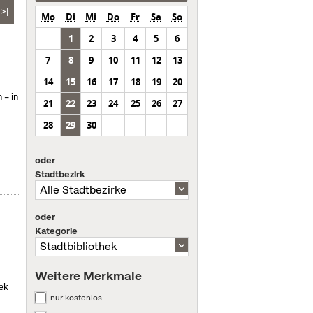
>|
Mo
Di
Mi
Do
Fr
Sa
So
1
2
3
4
5
6
7
8
9
10
11
12
13
14
15
16
17
18
19
20
 – in
21
22
23
24
25
26
27
28
29
30
oder
Stadtbezirk
oder
Kategorie
Weitere Merkmale
hek
nur kostenlos