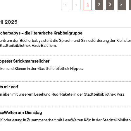
|<
<
1
2
3
>
ril 2025
cherbabys – die literarische Krabbelgruppe
entrum der Bücherbabys steht die Sprach- und Sinnesförderung der Kleinsten
Stadtteilbibliothek Haus Balchem.
ppeser Strickmamsellcher
cken und Klönen in der Stadtteilbibliothek Nippes.
es mir vor!
n üben mit unserem Lesehund Rudi Rakete in der Stadtteilbibliothek Porz
seWelten am Dienstag
 Kinderlesung in Zusammenarbeit mit LeseWelten Köln in der Stadtteilbibliot
.