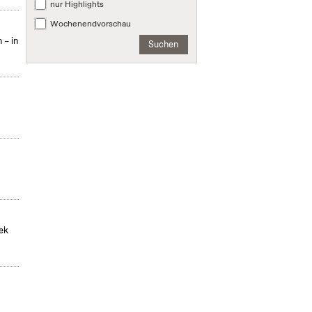
nur Highlights
Wochenendvorschau
 – in
Suchen
hek