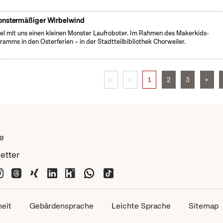
nstermäßiger Wirbelwind
el mit uns einen kleinen Monster Laufroboter. Im Rahmen des Makerkids-
ramms in den Osterferien – in der Stadtteilbibliothek Chorweiler.
|<
<
1
2
3
>
e
etter
heit
Gebärdensprache
Leichte Sprache
Sitemap