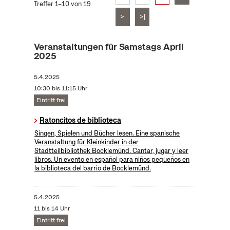
Treffer 1–10 von 19
>
>|
Veranstaltungen für Samstags April
2025
5.4.2025
10:30 bis 11:15 Uhr
Eintritt frei
Ratoncitos de biblioteca
Singen, Spielen und Bücher lesen. Eine spanische
Veranstaltung für Kleinkinder in der
Stadtteilbibliothek Bocklemünd. Cantar, jugar y leer
libros. Un evento en español para niños pequeños en
la biblioteca del barrio de Bocklemünd.
5.4.2025
11 bis 14 Uhr
Eintritt frei