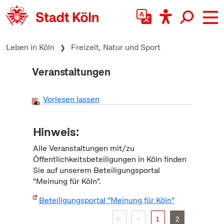
zum Inhalt springen
Leben in Köln
Freizeit, Natur und Sport
Veranstaltungen
Vorlesen lassen
Hinweis:
Alle Veranstaltungen mit/zu
Öffentlichkeitsbeteiligungen in Köln finden
Sie auf unserem Beteiligungsportal
"Meinung für Köln".
Beteiligungsportal "Meinung für Köln"
|<
<
1
2