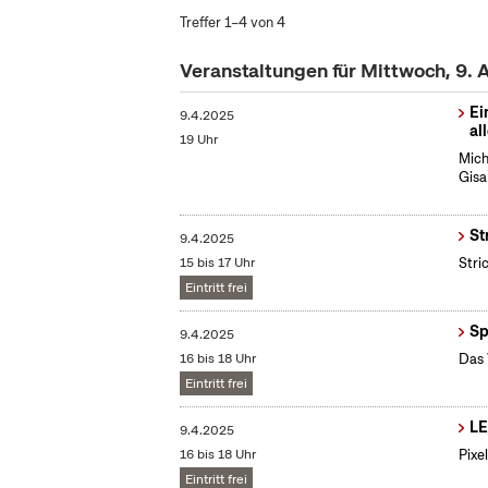
Treffer 1–4 von 4
Veranstaltungen für Mittwoch, 9. 
Ei
9.4.2025
al
19 Uhr
Mich
Gisa
St
9.4.2025
15 bis 17 Uhr
Stri
Eintritt frei
Sp
9.4.2025
16 bis 18 Uhr
Das 
Eintritt frei
LE
9.4.2025
16 bis 18 Uhr
Pixe
Eintritt frei