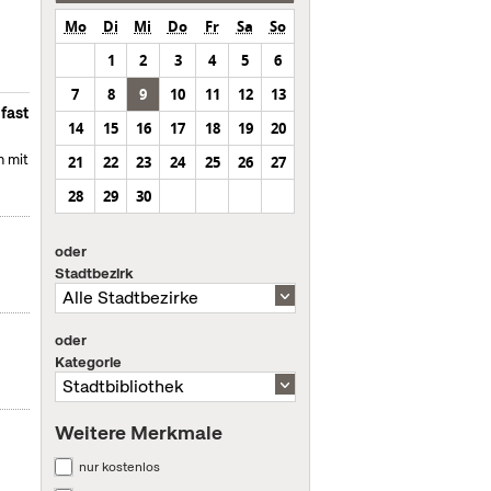
Mo
Di
Mi
Do
Fr
Sa
So
1
2
3
4
5
6
7
8
9
10
11
12
13
fast
14
15
16
17
18
19
20
h mit
21
22
23
24
25
26
27
28
29
30
oder
Stadtbezirk
oder
Kategorie
Weitere Merkmale
nur kostenlos