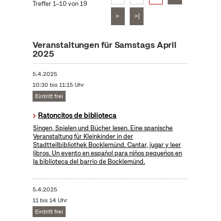
Treffer 1–10 von 19
>
>|
Veranstaltungen für Samstags April
2025
5.4.2025
10:30 bis 11:15 Uhr
Eintritt frei
Ratoncitos de biblioteca
Singen, Spielen und Bücher lesen. Eine spanische
Veranstaltung für Kleinkinder in der
Stadtteilbibliothek Bocklemünd. Cantar, jugar y leer
libros. Un evento en español para niños pequeños en
la biblioteca del barrio de Bocklemünd.
5.4.2025
11 bis 14 Uhr
Eintritt frei