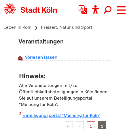
zum Inhalt springen
Leben in Köln
Freizeit, Natur und Sport
Veranstaltungen
Vorlesen lassen
Hinweis:
Alle Veranstaltungen mit/zu
Öffentlichkeitsbeteiligungen in Köln finden
Sie auf unserem Beteiligungsportal
"Meinung für Köln".
Beteiligungsportal "Meinung für Köln"
|<
<
1
2