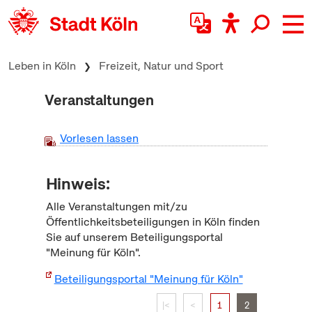
zum Inhalt springen
Leben in Köln
Freizeit, Natur und Sport
Veranstaltungen
Vorlesen lassen
Hinweis:
Alle Veranstaltungen mit/zu
Öffentlichkeitsbeteiligungen in Köln finden
Sie auf unserem Beteiligungsportal
"Meinung für Köln".
Beteiligungsportal "Meinung für Köln"
|<
<
1
2