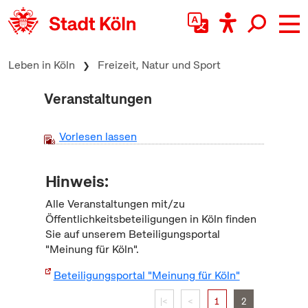
zum Inhalt springen
Leben in Köln
Freizeit, Natur und Sport
Veranstaltungen
Vorlesen lassen
Hinweis:
Alle Veranstaltungen mit/zu
Öffentlichkeitsbeteiligungen in Köln finden
Sie auf unserem Beteiligungsportal
"Meinung für Köln".
Beteiligungsportal "Meinung für Köln"
|<
<
1
2