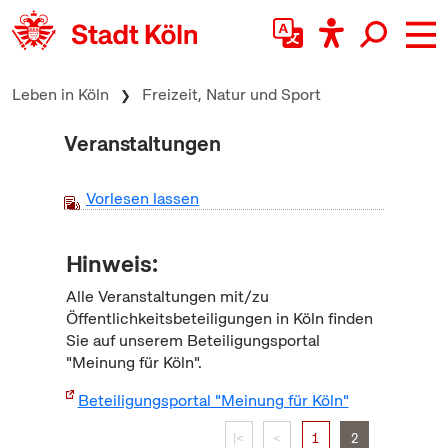
zum Inhalt springen
Leben in Köln
Freizeit, Natur und Sport
Veranstaltungen
Vorlesen lassen
Hinweis:
Alle Veranstaltungen mit/zu
Öffentlichkeitsbeteiligungen in Köln finden
Sie auf unserem Beteiligungsportal
"Meinung für Köln".
Beteiligungsportal "Meinung für Köln"
|<
<
1
2