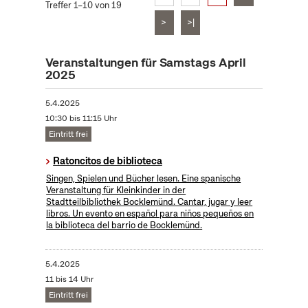
Treffer 1–10 von 19
>
>|
Veranstaltungen für Samstags April
2025
5.4.2025
10:30 bis 11:15 Uhr
Eintritt frei
Ratoncitos de biblioteca
Singen, Spielen und Bücher lesen. Eine spanische
Veranstaltung für Kleinkinder in der
Stadtteilbibliothek Bocklemünd. Cantar, jugar y leer
libros. Un evento en español para niños pequeños en
la biblioteca del barrio de Bocklemünd.
5.4.2025
11 bis 14 Uhr
Eintritt frei