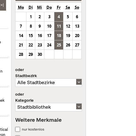
>|
Mo
Di
Mi
Do
Fr
Sa
So
1
2
3
4
5
6
7
8
9
10
11
12
13
14
15
16
17
18
19
20
e
21
22
23
24
25
26
27
28
29
30
oder
in
Stadtbezirk
oder
Kategorie
hek
Weitere Merkmale
nur kostenlos
tical
von