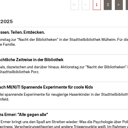
|<
<
1
2
>
l 2025
ssen. Teilen. Entdecken.
onstag zur "Nacht der Bibliotheken" in der Stadtteilbibliothek Mülheim. Für di
e Familie.
chtliche Zeitreise in der Bibliothek
ls, dazwischen und darüber hinaus. Aktionstag zur "Nacht der Bibliotheken" 
Stadtteilbibliothek Porz.
ch MI(N)T! Spannende Experimente für coole Kids
rlei spannende Experimente für neugierige Hasenkinder in der Stadtteilbibliot
nfeld.
ra Ermer: "Alle gegen alle"
 Ermer bringt uns den Spaß am Streiten wieder: Was die Psychologie über Poli
ectness, Verschwörungstheorien und andere Triggerpunkte weiß. Im Rahmen 