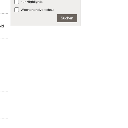
nur Highlights
Wochenendvorschau
Suchen
eld