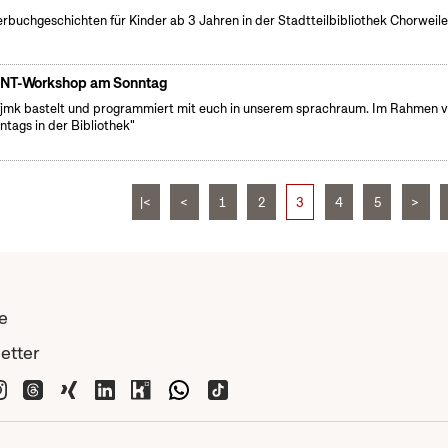
erbuchgeschichten für Kinder ab 3 Jahren in der Stadtteilbibliothek Chorweile
NT-Workshop am Sonntag
fjmk bastelt und programmiert mit euch in unserem sprachraum. Im Rahmen 
ntags in der Bibliothek"
|<
<
1
2
3
4
5
>
e
etter