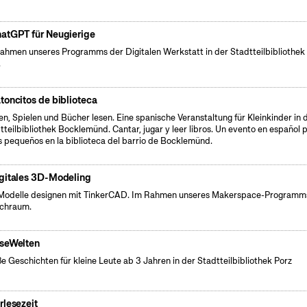
atGPT für Neugierige
ahmen unseres Programms der Digitalen Werkstatt in der Stadtteilbibliothek
.
toncitos de biblioteca
en, Spielen und Bücher lesen. Eine spanische Veranstaltung für Kleinkinder in 
tteilbibliothek Bocklemünd. Cantar, jugar y leer libros. Un evento en español 
s pequeños en la biblioteca del barrio de Bocklemünd.
gitales 3D-Modeling
odelle designen mit TinkerCAD. Im Rahmen unseres Makerspace-Programm
chraum.
seWelten
e Geschichten für kleine Leute ab 3 Jahren in der Stadtteilbibliothek Porz
rlesezeit