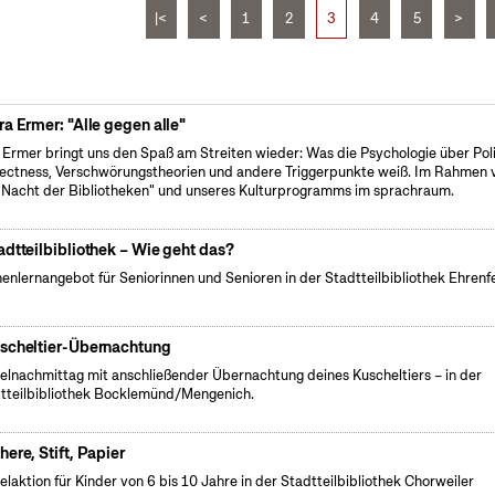
|<
<
1
2
3
4
5
>
ra Ermer: "Alle gegen alle"
 Ermer bringt uns den Spaß am Streiten wieder: Was die Psychologie über Poli
ectness, Verschwörungstheorien und andere Triggerpunkte weiß. Im Rahmen 
"Nacht der Bibliotheken" und unseres Kulturprogramms im sprachraum.
adtteilbibliothek – Wie geht das?
enlernangebot für Seniorinnen und Senioren in der Stadtteilbibliothek Ehrenf
scheltier-Übernachtung
elnachmittag mit anschließender Übernachtung deines Kuscheltiers – in der
tteilbibliothek Bocklemünd/Mengenich.
here, Stift, Papier
elaktion für Kinder von 6 bis 10 Jahre in der Stadtteilbibliothek Chorweiler