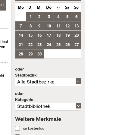
>|
Mo
Di
Mi
Do
Fr
Sa
So
1
2
3
4
5
6
7
8
9
10
11
12
13
14
15
16
17
18
19
20
tical
21
22
23
24
25
26
27
von
28
29
30
oder
Stadtbezirk
eld
oder
Kategorie
Weitere Merkmale
nur kostenlos