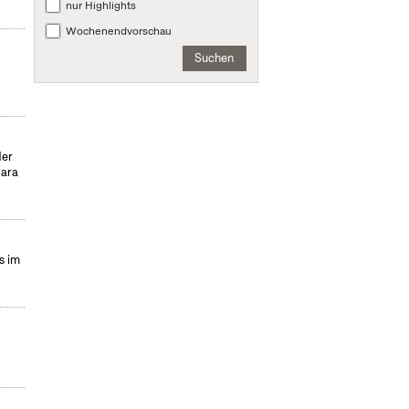
nur Highlights
Wochenendvorschau
Suchen
der
para
s im