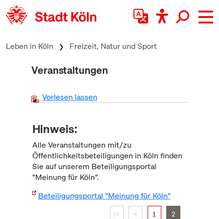
zum Inhalt springen
Leben in Köln
Freizeit, Natur und Sport
Veranstaltungen
Vorlesen lassen
Hinweis:
Alle Veranstaltungen mit/zu
Öffentlichkeitsbeteiligungen in Köln finden
Sie auf unserem Beteiligungsportal
"Meinung für Köln".
Beteiligungsportal "Meinung für Köln"
|<
<
1
2