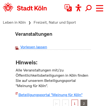
zum Inhalt springen
Leben in Köln
Freizeit, Natur und Sport
Veranstaltungen
Vorlesen lassen
Hinweis:
Alle Veranstaltungen mit/zu
Öffentlichkeitsbeteiligungen in Köln finden
Sie auf unserem Beteiligungsportal
"Meinung für Köln".
Beteiligungsportal "Meinung für Köln"
|<
<
1
2