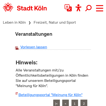
zum Inhalt springen
Leben in Köln
Freizeit, Natur und Sport
Veranstaltungen
Vorlesen lassen
Hinweis:
Alle Veranstaltungen mit/zu
Öffentlichkeitsbeteiligungen in Köln finden
Sie auf unserem Beteiligungsportal
"Meinung für Köln".
Beteiligungsportal "Meinung für Köln"
|<
<
1
2