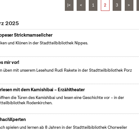
|<
<
1
2
3
>
rz 2025
ppeser Strickmamsellcher
cken und Klönen in der Stadtteilbibliothek Nippes.
es mir vor!
n üben mit unserem Lesehund Rudi Rakete in der Stadtteilbibliothek Porz
rlesen mit dem Kamishibai – Erzähltheater
öffnen die Türen des Kamishibai und lesen eine Geschichte vor – in der
tteilbibliothek Rodenkirchen.
hachXperten
ch spielen und lernen ab 8 Jahren in der Stadtteilbibliothek Chorweiler