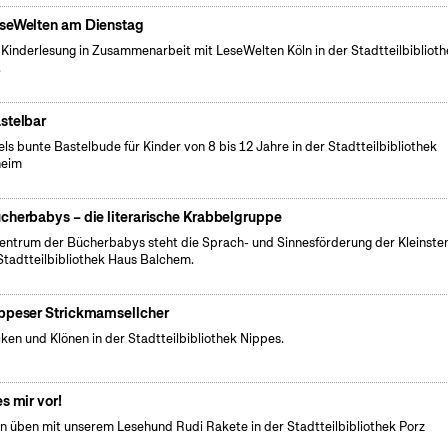
seWelten am Dienstag
 Kinderlesung in Zusammenarbeit mit LeseWelten Köln in der Stadtteilbibliot
.
stelbar
els bunte Bastelbude für Kinder von 8 bis 12 Jahre in der Stadtteilbibliothek
heim
cherbabys – die literarische Krabbelgruppe
entrum der Bücherbabys steht die Sprach- und Sinnesförderung der Kleinsten
Stadtteilbibliothek Haus Balchem.
ppeser Strickmamsellcher
cken und Klönen in der Stadtteilbibliothek Nippes.
es mir vor!
n üben mit unserem Lesehund Rudi Rakete in der Stadtteilbibliothek Porz