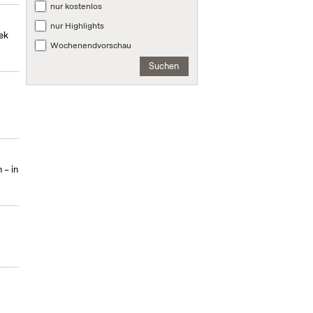
nur kostenlos
nur Highlights
hek
Wochenendvorschau
Suchen
 – in