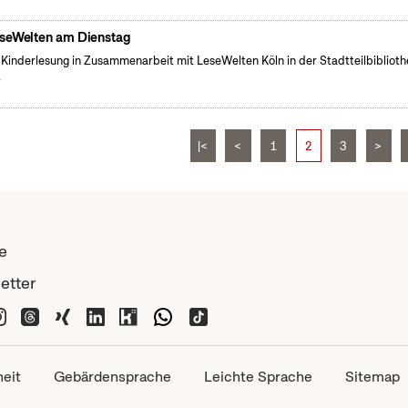
seWelten am Dienstag
 Kinderlesung in Zusammenarbeit mit LeseWelten Köln in der Stadtteilbibliot
.
|<
<
1
2
3
>
e
etter
heit
Gebärdensprache
Leichte Sprache
Sitemap