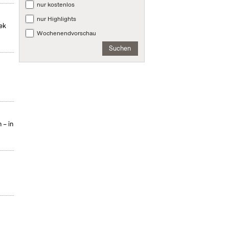
nur kostenlos
nur Highlights
hek
Wochenendvorschau
Suchen
 – in