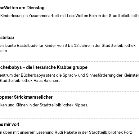
seWelten am Dienstag
 Kinderlesung in Zusammenarbeit mit LeseWelten Köln in der Stadtteilbibliot
.
stelbar
els bunte Bastelbude für Kinder von 8 bis 12 Jahre in der Stadtteilbibliothek
heim
cherbabys – die literarische Krabbelgruppe
entrum der Bücherbabys steht die Sprach- und Sinnesförderung der Kleinsten
Stadtteilbibliothek Haus Balchem.
ppeser Strickmamsellcher
cken und Klönen in der Stadtteilbibliothek Nippes.
es mir vor!
n üben mit unserem Lesehund Rudi Rakete in der Stadtteilbibliothek Porz