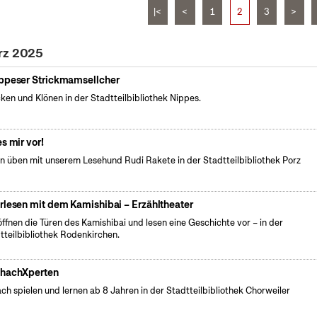
|<
<
1
2
3
>
rz 2025
ppeser Strickmamsellcher
cken und Klönen in der Stadtteilbibliothek Nippes.
es mir vor!
n üben mit unserem Lesehund Rudi Rakete in der Stadtteilbibliothek Porz
rlesen mit dem Kamishibai – Erzähltheater
öffnen die Türen des Kamishibai und lesen eine Geschichte vor – in der
tteilbibliothek Rodenkirchen.
hachXperten
ch spielen und lernen ab 8 Jahren in der Stadtteilbibliothek Chorweiler