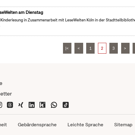
seWelten am Dienstag
 Kinderlesung in Zusammenarbeit mit LeseWelten Köln in der Stadtteilbibliot
.
|<
<
1
2
3
>
e
etter
heit
Gebärdensprache
Leichte Sprache
Sitemap