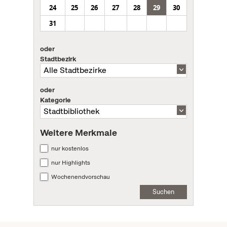
24
25
26
27
28
29
30
31
oder
Stadtbezirk
oder
Kategorie
Weitere Merkmale
nur kostenlos
nur Highlights
Wochenendvorschau
Suchen