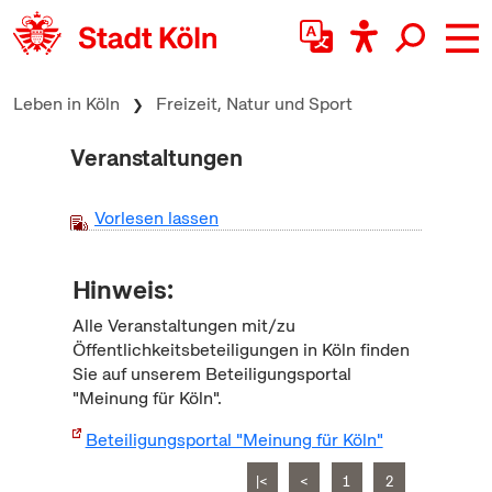
zum Inhalt springen
Leben in Köln
Freizeit, Natur und Sport
Veranstaltungen
Vorlesen lassen
Hinweis:
Alle Veranstaltungen mit/zu
Öffentlichkeitsbeteiligungen in Köln finden
Sie auf unserem Beteiligungsportal
"Meinung für Köln".
Beteiligungsportal "Meinung für Köln"
|<
<
1
2