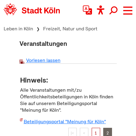
zum Inhalt springen
Leben in Köln
Freizeit, Natur und Sport
Veranstaltungen
Vorlesen lassen
Hinweis:
Alle Veranstaltungen mit/zu
Öffentlichkeitsbeteiligungen in Köln finden
Sie auf unserem Beteiligungsportal
"Meinung für Köln".
Beteiligungsportal "Meinung für Köln"
|<
<
1
2