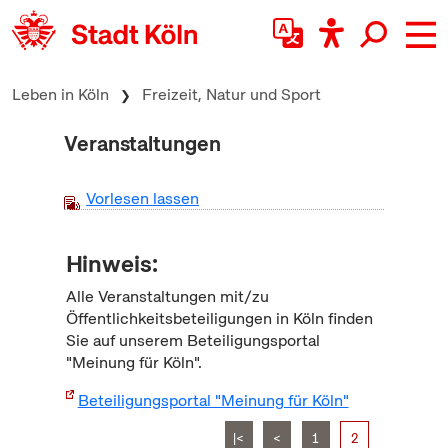
zum Inhalt springen
Leben in Köln
Freizeit, Natur und Sport
Veranstaltungen
Vorlesen lassen
Hinweis:
Alle Veranstaltungen mit/zu
Öffentlichkeitsbeteiligungen in Köln finden
Sie auf unserem Beteiligungsportal
"Meinung für Köln".
Beteiligungsportal "Meinung für Köln"
|<
<
1
2