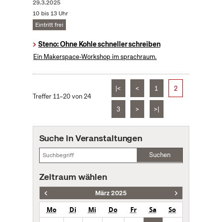
29.3.2025
10 bis 13 Uhr
Eintritt frei
Steno: Ohne Kohle schneller schreiben
Ein Makerspace-Workshop im sprachraum.
|<
<
1
2
Treffer 11–20 von 24
3
>
>|
Suche in Veranstaltungen
Suchen
Zeitraum wählen
März 2025
Mo
Di
Mi
Do
Fr
Sa
So