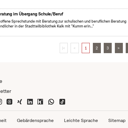
ratung im Übergang Schule/Beruf
 offene Sprechstunde mit Beratung zur schulischen und beruflichen Beratung
ndlicher in der Stadtteilbibliothek Kalk mit "Kumm erin..."
|<
<
1
2
3
>
e
etter
heit
Gebärdensprache
Leichte Sprache
Sitemap