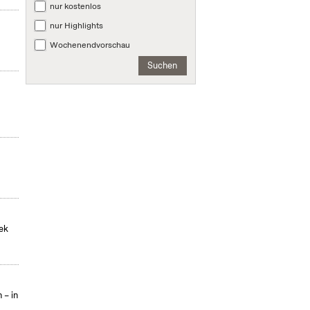
nur kostenlos
nur Highlights
Wochenendvorschau
Suchen
hek
 – in