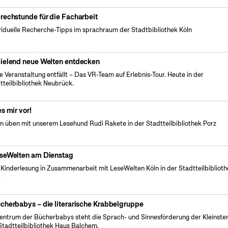
rechstunde für die Facharbeit
viduelle Recherche-Tipps im sprachraum der Stadtbibliothek Köln
ielend neue Welten entdecken
e Veranstaltung entfällt – Das VR-Team auf Erlebnis-Tour. Heute in der
tteilbibliothek Neubrück.
es mir vor!
n üben mit unserem Lesehund Rudi Rakete in der Stadtteilbibliothek Porz
seWelten am Dienstag
 Kinderlesung in Zusammenarbeit mit LeseWelten Köln in der Stadtteilbibliot
.
cherbabys – die literarische Krabbelgruppe
entrum der Bücherbabys steht die Sprach- und Sinnesförderung der Kleinsten
Stadtteilbibliothek Haus Balchem.