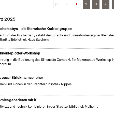
|<
<
1
2
3
>
rz 2025
cherbabys – die literarische Krabbelgruppe
entrum der Bücherbabys steht die Sprach- und Sinnesförderung der Kleinsten
Stadtteilbibliothek Haus Balchem.
hneideplotter-Workshop
führung in die Bedienung des Silhouette Cameo 4. Ein Makerspace-Workshop i
chraum.
ppeser Strickmamsellcher
cken und Klönen in der Stadtteilbibliothek Nippes.
mics generieren mit KI
tivität und Technik kombinieren in der Stadtteilbibliothek Mülheim.