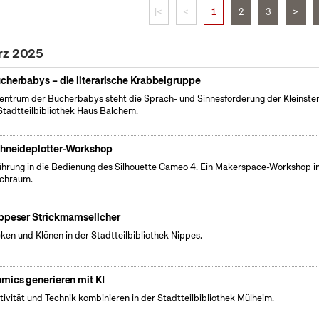
|<
<
1
2
3
>
rz 2025
cherbabys – die literarische Krabbelgruppe
entrum der Bücherbabys steht die Sprach- und Sinnesförderung der Kleinsten
Stadtteilbibliothek Haus Balchem.
hneideplotter-Workshop
führung in die Bedienung des Silhouette Cameo 4. Ein Makerspace-Workshop i
chraum.
ppeser Strickmamsellcher
cken und Klönen in der Stadtteilbibliothek Nippes.
mics generieren mit KI
tivität und Technik kombinieren in der Stadtteilbibliothek Mülheim.