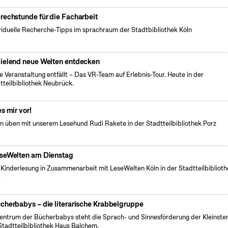
rechstunde für die Facharbeit
viduelle Recherche-Tipps im sprachraum der Stadtbibliothek Köln
ielend neue Welten entdecken
e Veranstaltung entfällt – Das VR-Team auf Erlebnis-Tour. Heute in der
tteilbibliothek Neubrück.
es mir vor!
n üben mit unserem Lesehund Rudi Rakete in der Stadtteilbibliothek Porz
seWelten am Dienstag
 Kinderlesung in Zusammenarbeit mit LeseWelten Köln in der Stadtteilbibliot
.
cherbabys – die literarische Krabbelgruppe
entrum der Bücherbabys steht die Sprach- und Sinnesförderung der Kleinsten
Stadtteilbibliothek Haus Balchem.