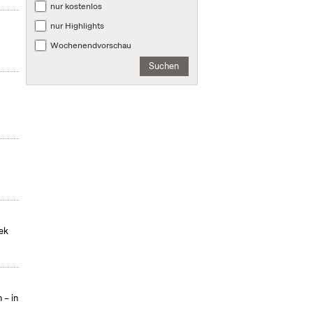
nur kostenlos
nur Highlights
Wochenendvorschau
Suchen
hek
 – in