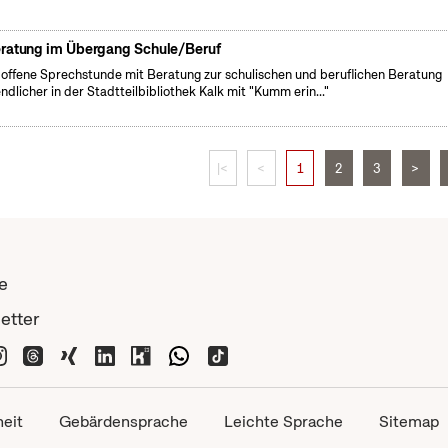
ratung im Übergang Schule/Beruf
 offene Sprechstunde mit Beratung zur schulischen und beruflichen Beratung
ndlicher in der Stadtteilbibliothek Kalk mit "Kumm erin..."
|<
<
1
2
3
>
e
etter
heit
Gebärdensprache
Leichte Sprache
Sitemap