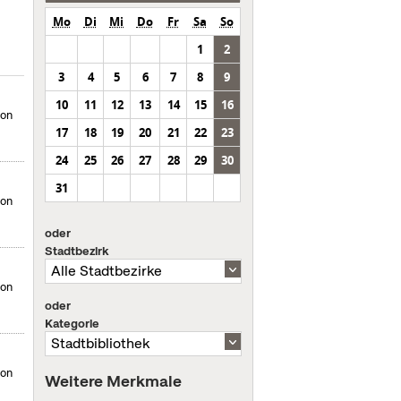
Mo
Di
Mi
Do
Fr
Sa
So
1
2
3
4
5
6
7
8
9
10
11
12
13
14
15
16
von
17
18
19
20
21
22
23
24
25
26
27
28
29
30
31
von
oder
Stadtbezirk
von
oder
Kategorie
von
Weitere Merkmale