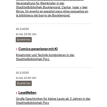
Veranstaltung für Kleinkinder in der
Stadtteilbibliothek Bocklemünd. Cantar, jugar y leer
libros. Un evento en español para niños pequeños en
la biblioteca del barrio de Bocklemünd.
15.3.2025
11 bis 13:30 Uhr
Eintritt frei
Comics generieren mit KI
Kreativität und Technik kombinieren in der
Stadtteilbibliothek Porz.
15.3.2025
11 bis 11:30 Uhr
Eintritt frei
LeseWelten
Große Geschichten für kleine Leute ab 3 Jahren in der
Stadtteilbibliothek Porz