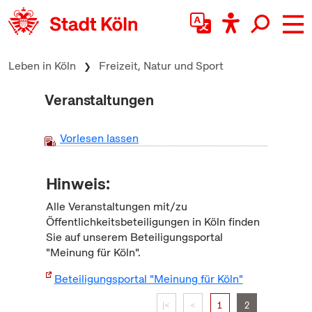
zum Inhalt springen
Leben in Köln
Freizeit, Natur und Sport
Veranstaltungen
Vorlesen lassen
Hinweis:
Alle Veranstaltungen mit/zu
Öffentlichkeitsbeteiligungen in Köln finden
Sie auf unserem Beteiligungsportal
"Meinung für Köln".
Beteiligungsportal "Meinung für Köln"
|<
<
1
2