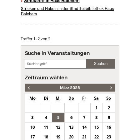
Stricktreff in Haus Balchem
Stricken und Häkeln in der Stadtteilbibliothek Haus
Balchem
Treffer 1–2 von 2
Suche in Veranstaltungen
Suchen
Zeitraum wählen
März 2025
Mo
Di
Mi
Do
Fr
Sa
So
1
2
3
4
5
6
7
8
9
10
11
12
13
14
15
16
17
18
19
20
21
22
23