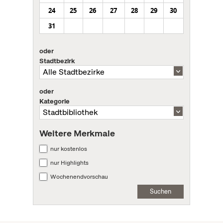
24
25
26
27
28
29
30
31
oder
Stadtbezirk
oder
Kategorie
Weitere Merkmale
nur kostenlos
nur Highlights
Wochenendvorschau
Suchen