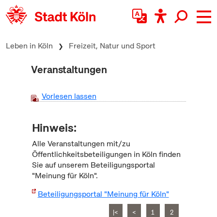
zum Inhalt springen
Leben in Köln
Freizeit, Natur und Sport
Veranstaltungen
Vorlesen lassen
Hinweis:
Alle Veranstaltungen mit/zu
Öffentlichkeitsbeteiligungen in Köln finden
Sie auf unserem Beteiligungsportal
"Meinung für Köln".
Beteiligungsportal "Meinung für Köln"
|<
<
1
2