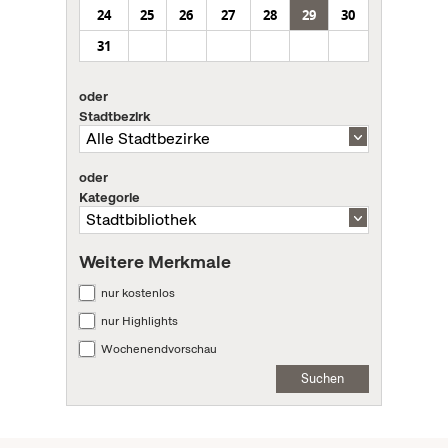
24
25
26
27
28
29
30
31
oder
Stadtbezirk
oder
Kategorie
Weitere Merkmale
nur kostenlos
nur Highlights
Wochenendvorschau
Suchen