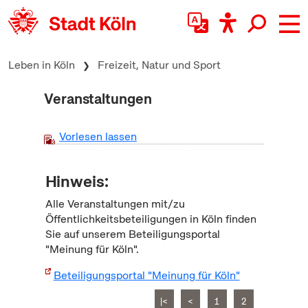
zum Inhalt springen
Leben in Köln
Freizeit, Natur und Sport
Veranstaltungen
Vorlesen lassen
Hinweis:
Alle Veranstaltungen mit/zu
Öffentlichkeitsbeteiligungen in Köln finden
Sie auf unserem Beteiligungsportal
"Meinung für Köln".
Beteiligungsportal "Meinung für Köln"
|<
<
1
2