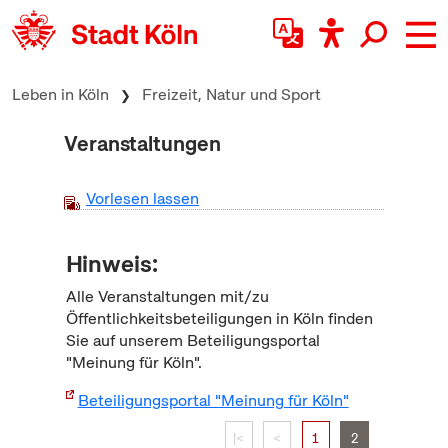
zum Inhalt springen
Leben in Köln
Freizeit, Natur und Sport
Veranstaltungen
Vorlesen lassen
Hinweis:
Alle Veranstaltungen mit/zu
Öffentlichkeitsbeteiligungen in Köln finden
Sie auf unserem Beteiligungsportal
"Meinung für Köln".
Beteiligungsportal "Meinung für Köln"
|<
<
1
2