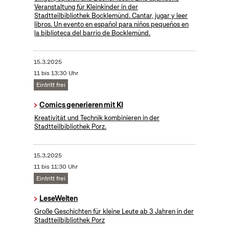
Veranstaltung für Kleinkinder in der
Stadtteilbibliothek Bocklemünd. Cantar, jugar y leer
libros. Un evento en español para niños pequeños en
la biblioteca del barrio de Bocklemünd.
15.3.2025
11 bis 13:30 Uhr
Eintritt frei
Comics generieren mit KI
Kreativität und Technik kombinieren in der
Stadtteilbibliothek Porz.
15.3.2025
11 bis 11:30 Uhr
Eintritt frei
LeseWelten
Große Geschichten für kleine Leute ab 3 Jahren in der
Stadtteilbibliothek Porz