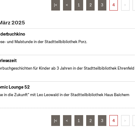
|<
<
1
2
3
4
>
 März 2025
lderbuchkino
ese- und Malstunde in der Stadtteilbibliothek Porz.
rlesezeit
erbuchgeschichten für Kinder ab 3 Jahren in der Stadtteilbibliothek Ehrenfeld
mic Lounge 52
se in die Zukunft" mit Leo Leowald in der Stadtteilbibliothek Haus Balchem
|<
<
1
2
3
4
>