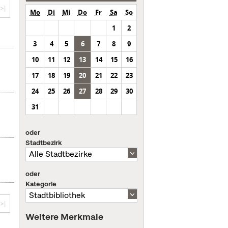
>|
Mo
Di
Mi
Do
Fr
Sa
So
1
2
3
4
5
6
7
8
9
10
11
12
13
14
15
16
17
18
19
20
21
22
23
24
25
26
27
28
29
30
31
oder
Stadtbezirk
oder
Kategorie
>|
Weitere Merkmale