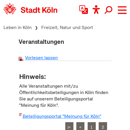
zum Inhalt springen
Leben in Köln
Freizeit, Natur und Sport
Veranstaltungen
Vorlesen lassen
Hinweis:
Alle Veranstaltungen mit/zu
Öffentlichkeitsbeteiligungen in Köln finden
Sie auf unserem Beteiligungsportal
"Meinung für Köln".
Beteiligungsportal "Meinung für Köln"
|<
<
1
2