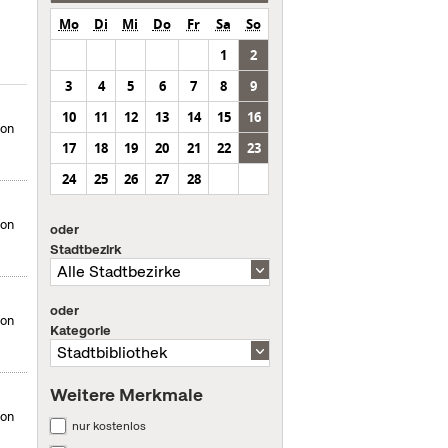
Mo
Di
Mi
Do
Fr
Sa
So
1
2
3
4
5
6
7
8
9
10
11
12
13
14
15
16
von
17
18
19
20
21
22
23
24
25
26
27
28
von
oder
Stadtbezirk
oder
von
Kategorie
Weitere Merkmale
von
nur kostenlos