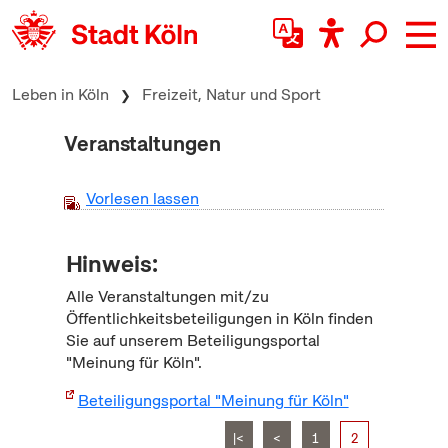
zum Inhalt springen
Leben in Köln
Freizeit, Natur und Sport
Veranstaltungen
Vorlesen lassen
Hinweis:
Alle Veranstaltungen mit/zu
Öffentlichkeitsbeteiligungen in Köln finden
Sie auf unserem Beteiligungsportal
"Meinung für Köln".
Beteiligungsportal "Meinung für Köln"
|<
<
1
2