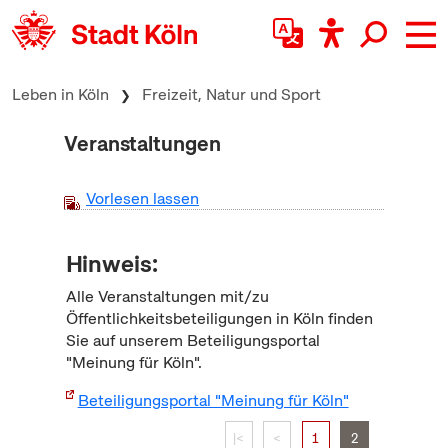
zum Inhalt springen
Leben in Köln
Freizeit, Natur und Sport
Veranstaltungen
Vorlesen lassen
Hinweis:
Alle Veranstaltungen mit/zu
Öffentlichkeitsbeteiligungen in Köln finden
Sie auf unserem Beteiligungsportal
"Meinung für Köln".
Beteiligungsportal "Meinung für Köln"
|<
<
1
2