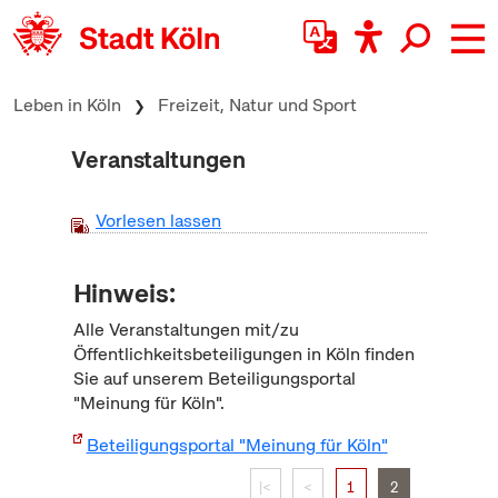
zum Inhalt springen
Leben in Köln
Freizeit, Natur und Sport
Veranstaltungen
Vorlesen lassen
Hinweis:
Alle Veranstaltungen mit/zu
Öffentlichkeitsbeteiligungen in Köln finden
Sie auf unserem Beteiligungsportal
"Meinung für Köln".
Beteiligungsportal "Meinung für Köln"
|<
<
1
2