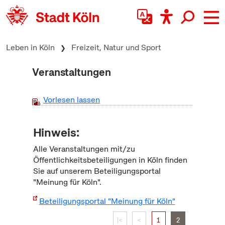
zum Inhalt springen
Leben in Köln
Freizeit, Natur und Sport
Veranstaltungen
Vorlesen lassen
Hinweis:
Alle Veranstaltungen mit/zu
Öffentlichkeitsbeteiligungen in Köln finden
Sie auf unserem Beteiligungsportal
"Meinung für Köln".
Beteiligungsportal "Meinung für Köln"
|<
<
1
2