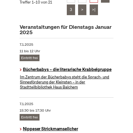
Treffer 1–10 von 21
3
>
>|
Veranstaltungen für Dienstags Januar
2025
7.1.2025
11 bis 12 Uhr
Eintritt frei
Bücherbabys – die literarische Krabbelgruppe
Im Zentrum der Bücherbabys steht die Sprach- und
Sinnesförderung der Kleinsten – in der
Stadtteilbibliothek Haus Balchem
7.1.2025
15:30 bis 17:30 Uhr
Eintritt frei
Nippeser Strickmamsellcher