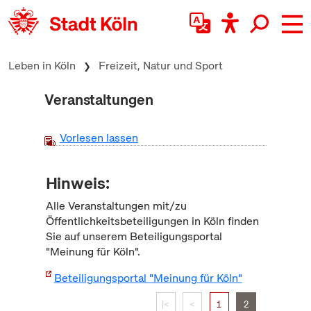
zum Inhalt springen
Leben in Köln
Freizeit, Natur und Sport
Veranstaltungen
Vorlesen lassen
Hinweis:
Alle Veranstaltungen mit/zu
Öffentlichkeitsbeteiligungen in Köln finden
Sie auf unserem Beteiligungsportal
"Meinung für Köln".
Beteiligungsportal "Meinung für Köln"
|<
<
1
2