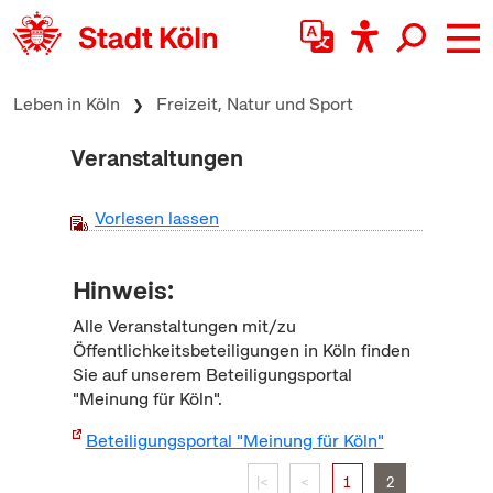
zum Inhalt springen
Leben in Köln
Freizeit, Natur und Sport
Veranstaltungen
Vorlesen lassen
Hinweis:
Alle Veranstaltungen mit/zu
Öffentlichkeitsbeteiligungen in Köln finden
Sie auf unserem Beteiligungsportal
"Meinung für Köln".
Beteiligungsportal "Meinung für Köln"
|<
<
1
2