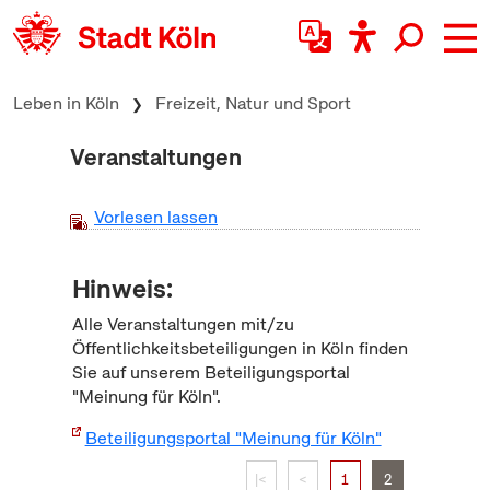
zum Inhalt springen
Leben in Köln
Freizeit, Natur und Sport
Veranstaltungen
Vorlesen lassen
Hinweis:
Alle Veranstaltungen mit/zu
Öffentlichkeitsbeteiligungen in Köln finden
Sie auf unserem Beteiligungsportal
"Meinung für Köln".
Beteiligungsportal "Meinung für Köln"
|<
<
1
2