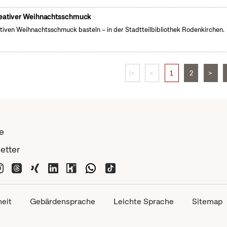
eativer Weihnachtsschmuck
tiven Weihnachtsschmuck basteln – in der Stadtteilbibliothek Rodenkirchen.
|<
<
1
2
>
e
etter
heit
Gebärdensprache
Leichte Sprache
Sitemap