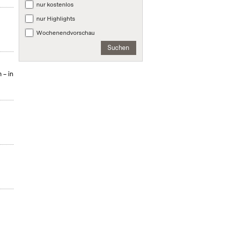
nur kostenlos
nur Highlights
Wochenendvorschau
Suchen
 – in