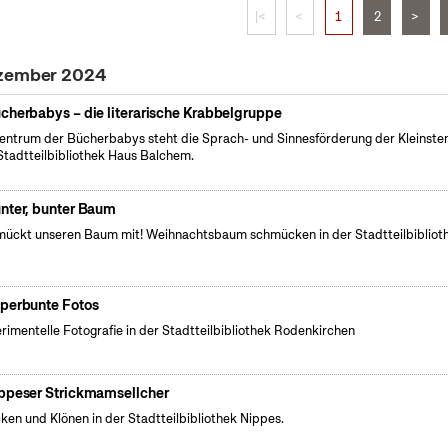
|<
<
1
2
>
ezember 2024
cherbabys – die literarische Krabbelgruppe
entrum der Bücherbabys steht die Sprach- und Sinnesförderung der Kleinsten
Stadtteilbibliothek Haus Balchem.
nter, bunter Baum
ückt unseren Baum mit! Weihnachtsbaum schmücken in der Stadtteilbibliot
perbunte Fotos
rimentelle Fotografie in der Stadtteilbibliothek Rodenkirchen
ppeser Strickmamsellcher
cken und Klönen in der Stadtteilbibliothek Nippes.