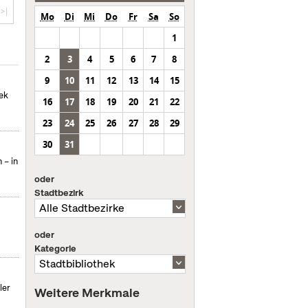
>|
Mo
Di
Mi
Do
Fr
Sa
So
1
2
3
4
5
6
7
8
9
10
11
12
13
14
15
hek
16
17
18
19
20
21
22
23
24
25
26
27
28
29
30
31
 – in
oder
Stadtbezirk
oder
Kategorie
ler
Weitere Merkmale