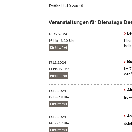
Treffer 11–19 von 19
Veranstaltungen für Dienstags D
Le
10.12.2024
16 bis 16:30 Uhr
Eine
Kalk
Eintritt frei
Bü
17.12.2024
11 bis 12 Uhr
Im Z
der 
Eintritt frei
Ak
17.12.2024
12 bis 18 Uhr
Es w
Eintritt frei
Jo
17.12.2024
14 bis 17 Uhr
Jola
Eintritt frei