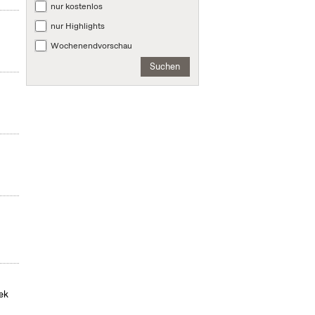
nur kostenlos
nur Highlights
Wochenendvorschau
Suchen
hek