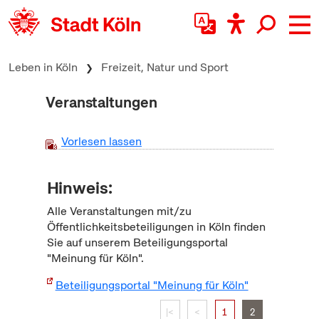
zum Inhalt springen
Leben in Köln
Freizeit, Natur und Sport
Veranstaltungen
Vorlesen lassen
Hinweis:
Alle Veranstaltungen mit/zu
Öffentlichkeitsbeteiligungen in Köln finden
Sie auf unserem Beteiligungsportal
"Meinung für Köln".
Beteiligungsportal "Meinung für Köln"
|<
<
1
2