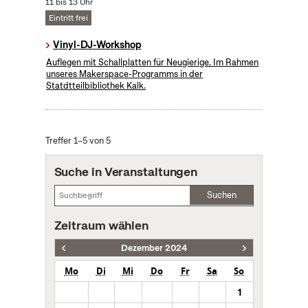
11 bis 13 Uhr
Eintritt frei
Vinyl-DJ-Workshop
Auflegen mit Schallplatten für Neugierige. Im Rahmen
unseres Makerspace-Programms in der
Statdtteilbibliothek Kalk.
Treffer 1–5 von 5
Suche in Veranstaltungen
Suchen
Zeitraum wählen
Dezember 2024
Mo
Di
Mi
Do
Fr
Sa
So
1