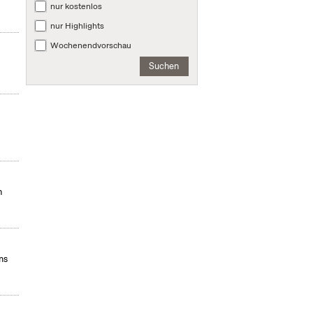
nur kostenlos
nur Highlights
Wochenendvorschau
Suchen
n
ms