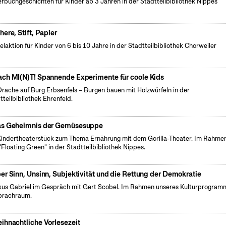
erbuchgeschichten für Kinder ab 3 Jahren in der Stadtteilbibliothek Nippes
here, Stift, Papier
elaktion für Kinder von 6 bis 10 Jahre in der Stadtteilbibliothek Chorweiler
ch MI(N)T! Spannende Experimente für coole Kids
Drache auf Burg Erbsenfels – Burgen bauen mit Holzwürfeln in der
tteilbibliothek Ehrenfeld.
s Geheimnis der Gemüsesuppe
Kindertheaterstück zum Thema Ernährung mit dem Gorilla-Theater. Im Rahme
"Floating Green" in der Stadtteilbibliothek Nippes.
er Sinn, Unsinn, Subjektivität und die Rettung der Demokratie
us Gabriel im Gespräch mit Gert Scobel. Im Rahmen unseres Kulturprogram
prachraum.
ihnachtliche Vorlesezeit