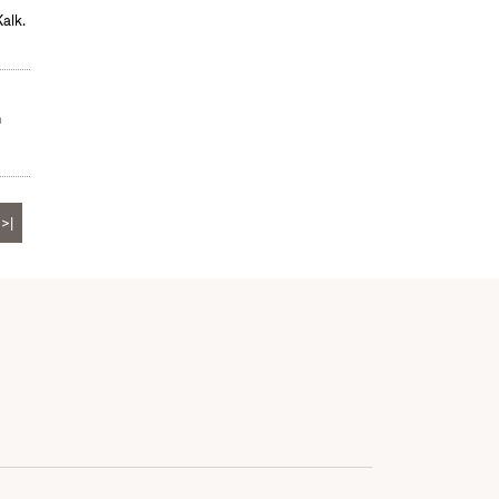
alk.
n
>|