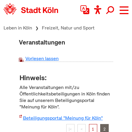
zum Inhalt springen
Leben in Köln
Freizeit, Natur und Sport
Veranstaltungen
Vorlesen lassen
Hinweis:
Alle Veranstaltungen mit/zu
Öffentlichkeitsbeteiligungen in Köln finden
Sie auf unserem Beteiligungsportal
"Meinung für Köln".
Beteiligungsportal "Meinung für Köln"
|<
<
1
2