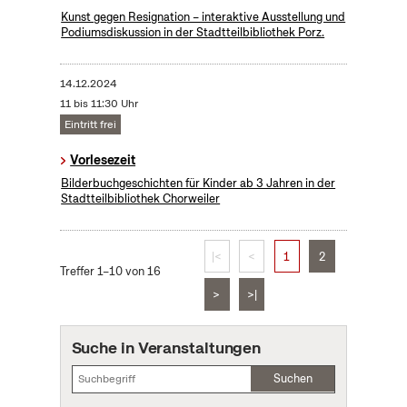
Kunst gegen Resignation – interaktive Ausstellung und
Podiumsdiskussion in der Stadtteilbibliothek Porz.
14.12.2024
11 bis 11:30 Uhr
Eintritt frei
Vorlesezeit
Bilderbuchgeschichten für Kinder ab 3 Jahren in der
Stadtteilbibliothek Chorweiler
|<
<
1
2
Treffer 1–10 von 16
>
>|
Suche in Veranstaltungen
Suchen