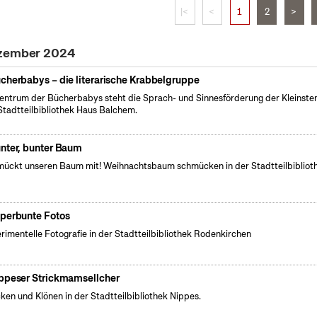
|<
<
1
2
>
ezember 2024
cherbabys – die literarische Krabbelgruppe
entrum der Bücherbabys steht die Sprach- und Sinnesförderung der Kleinsten
Stadtteilbibliothek Haus Balchem.
nter, bunter Baum
ückt unseren Baum mit! Weihnachtsbaum schmücken in der Stadtteilbibliot
perbunte Fotos
rimentelle Fotografie in der Stadtteilbibliothek Rodenkirchen
ppeser Strickmamsellcher
cken und Klönen in der Stadtteilbibliothek Nippes.