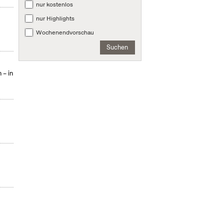
nur kostenlos
nur Highlights
Wochenendvorschau
Suchen
 – in