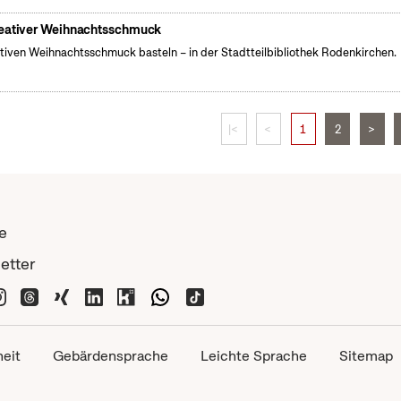
eativer Weihnachtsschmuck
tiven Weihnachtsschmuck basteln – in der Stadtteilbibliothek Rodenkirchen.
|<
<
1
2
>
e
etter
heit
Gebärdensprache
Leichte Sprache
Sitemap