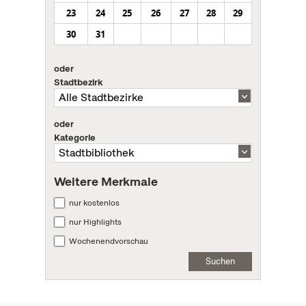
23
24
25
26
27
28
29
30
31
oder
Stadtbezirk
oder
Kategorie
Weitere Merkmale
nur kostenlos
nur Highlights
Wochenendvorschau
Suchen