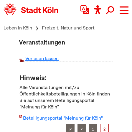
zum Inhalt springen
Leben in Köln
Freizeit, Natur und Sport
Veranstaltungen
Vorlesen lassen
Hinweis:
Alle Veranstaltungen mit/zu
Öffentlichkeitsbeteiligungen in Köln finden
Sie auf unserem Beteiligungsportal
"Meinung für Köln".
Beteiligungsportal "Meinung für Köln"
|<
<
1
2