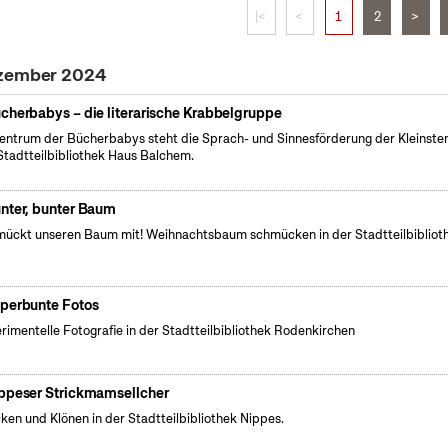
|<
<
1
2
>
ezember 2024
cherbabys – die literarische Krabbelgruppe
entrum der Bücherbabys steht die Sprach- und Sinnesförderung der Kleinsten
Stadtteilbibliothek Haus Balchem.
nter, bunter Baum
ückt unseren Baum mit! Weihnachtsbaum schmücken in der Stadtteilbibliot
perbunte Fotos
rimentelle Fotografie in der Stadtteilbibliothek Rodenkirchen
ppeser Strickmamsellcher
cken und Klönen in der Stadtteilbibliothek Nippes.