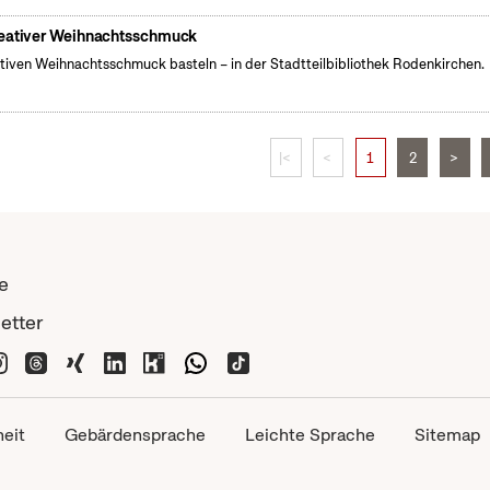
eativer Weihnachtsschmuck
tiven Weihnachtsschmuck basteln – in der Stadtteilbibliothek Rodenkirchen.
|<
<
1
2
>
e
etter
heit
Gebärdensprache
Leichte Sprache
Sitemap