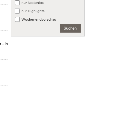
nur kostenlos
nur Highlights
Wochenendvorschau
Suchen
 – in